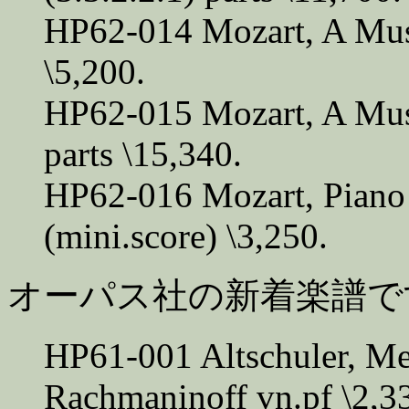
HP62-014 Mozart, A Musi
\5,200.
HP62-015 Mozart, A Musi
parts \15,340.
HP62-016 Mozart, Piano
(mini.score) \3,250.
オーパス社の新着楽譜です。
HP61-001 Altschuler, Me
Rachmaninoff vn.pf \2,3