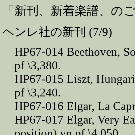
「新刊、新着楽譜、の
ヘンレ社の新刊 (7/9)
HP67-014 Beethoven, So
pf \3,380.
HP67-015 Liszt, Hungar
pf \3,240.
HP67-016 Elgar, La Capri
HP67-017 Elgar, Very Ea
position) vn.pf \4,050.