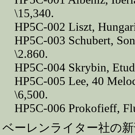
\15,340.
HP5C-002 Liszt, Hungari
HP5C-003 Schubert, Sona
\2.860.
HP5C-004 Skrybin, Etude
HP5C-005 Lee, 40 Meloc
\6,500.
HP5C-006 Prokofieff, Flu
ベーレンライター社の新刊 (