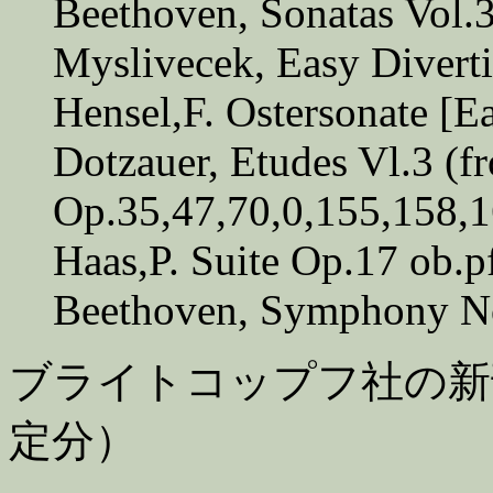
Beethoven, Sonatas Vol.
Myslivecek, Easy Diverti
Hensel,F. Ostersonate [Ea
Dotzauer, Etudes Vl.3 (f
Op.35,47,70,0,155,158,1
Haas,P. Suite Op.17 ob.p
Beethoven, Symphony No
ブライトコップフ社の新
定分）