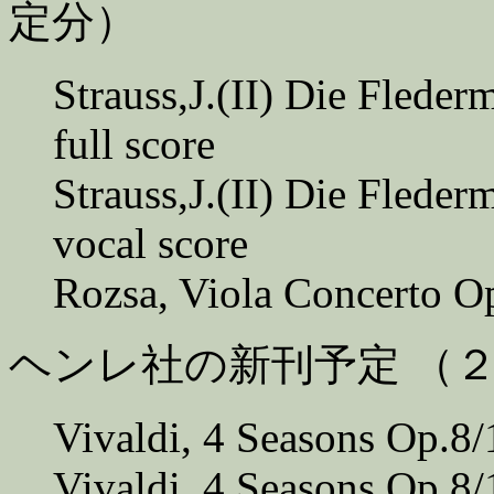
定分）
Strauss,J.(II) Die Flede
full score
Strauss,J.(II) Die Flede
vocal score
Rozsa, Viola Concerto Op
ヘンレ社の新刊予定 （
Vivaldi, 4 Seasons Op.8/1
Vivaldi, 4 Seasons Op.8/1