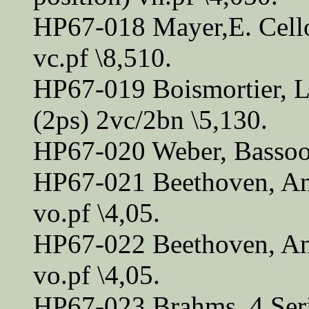
HP67-018 Mayer,E. Cell
vc.pf \8,510.
HP67-019 Boismortier, L
(2ps) 2vc/2bn \5,130.
HP67-020 Weber, Bassoon
HP67-021 Beethoven, An 
vo.pf \4,05.
HP67-022 Beethoven, An 
vo.pf \4,05.
HP67-023 Brahms, 4 Seri